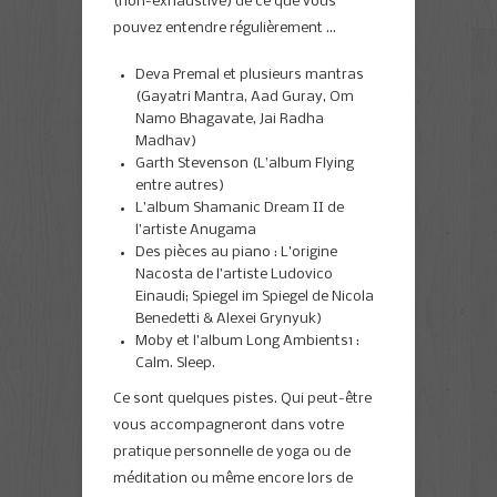
(non-exhaustive) de ce que vous
pouvez entendre régulièrement …
Deva Premal et plusieurs mantras
(Gayatri Mantra, Aad Guray, Om
Namo Bhagavate, Jai Radha
Madhav)
Garth Stevenson (L’album Flying
entre autres)
L’album Shamanic Dream II de
l’artiste Anugama
Des pièces au piano : L’origine
Nacosta de l’artiste Ludovico
Einaudi; Spiegel im Spiegel de Nicola
Benedetti & Alexei Grynyuk)
Moby et l’album Long Ambients1 :
Calm. Sleep.
Ce sont quelques pistes. Qui peut-être
vous accompagneront dans votre
pratique personnelle de yoga ou de
méditation ou même encore lors de