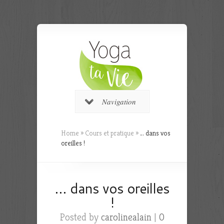
Navigation
Home
»
Cours et pratique
»
… dans vos
oreilles !
… dans vos oreilles
!
Posted by
carolinealain
|
0